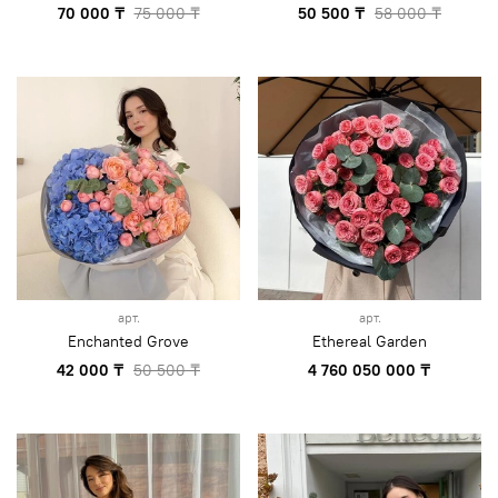
70 000 ₸
75 000 ₸
50 500 ₸
58 000 ₸
арт.
арт.
Enchanted Grove
Ethereal Garden
42 000 ₸
50 500 ₸
4 760 050 000 ₸