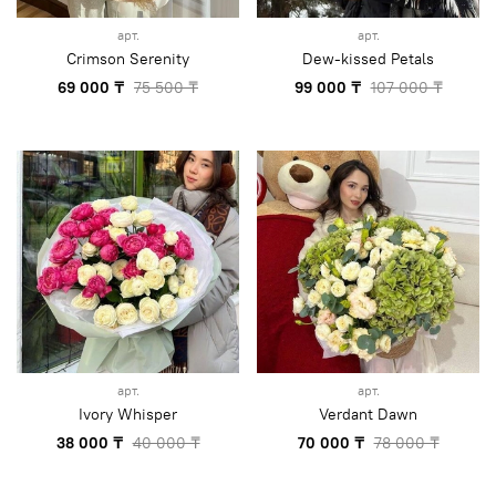
арт.
арт.
Crimson Serenity
Dew-kissed Petals
69 000 ₸
75 500 ₸
99 000 ₸
107 000 ₸
арт.
арт.
Ivory Whisper
Verdant Dawn
38 000 ₸
40 000 ₸
70 000 ₸
78 000 ₸