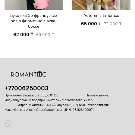
Букет из 35 французких
Autumn's Embrace
роз в фирменном аква-
65 000 ₸
72 000 ₸
боксе
62 000 ₸
69 000 ₸
+77006250003
Принимаем заказы с 9.00 до 01.00
Наименование:
Индивидуальный предприниматель «Махамбетова Акзер»
Адрес: г. Алматы, м-н Айнабулак-2, 71Д
ФИО руководителя:
Махамбетова Акзер Орынбасаркызы ИИН: 951126400071