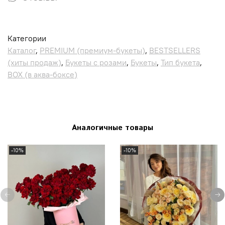
Категории
Каталог
,
PREMIUM (премиум-букеты)
,
BESTSELLERS
(хиты продаж)
,
Букеты с розами
,
Букеты
,
Тип букета
,
BOX (в аква-боксе)
Аналогичные товары
-10%
-10%