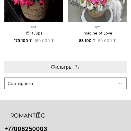
арт.
арт.
151 tulips
Imagine of Love
170 100 ₸
180 000 ₸
83 100 ₸
90 000 ₸
Фильтры
+77006250003