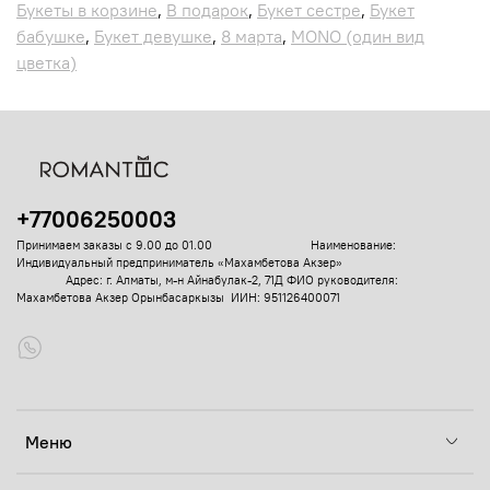
Букеты в корзине
,
В подарок
,
Букет сестре
,
Букет
бабушке
,
Букет девушке
,
8 марта
,
MONO (один вид
цветка)
+77006250003
Принимаем заказы с 9.00 до 01.00
Наименование:
Индивидуальный предприниматель «Махамбетова Акзер»
Адрес: г. Алматы, м-н Айнабулак-2, 71Д
ФИО руководителя:
Махамбетова Акзер Орынбасаркызы ИИН: 951126400071
Меню