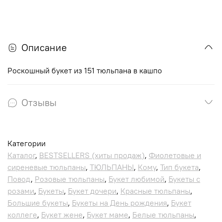
Описание
Роскошный букет из 151 тюльпана в кашпо
Отзывы
Категории
Каталог
,
BESTSELLERS (хиты продаж)
,
Фиолетовые и
сиреневые тюльпаны
,
ТЮЛЬПАНЫ
,
Кому
,
Тип букета
,
Повод
,
Розовые тюльпаны
,
Букет любимой
,
Букеты с
розами
,
Букеты
,
Букет дочери
,
Красные тюльпаны
,
Большие букеты
,
Букеты на День рождения
,
Букет
коллеге
,
Букет жене
,
Букет маме
,
Белые тюльпаны
,