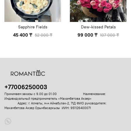
Sapphire Fields
Dew-kissed Petals
45 400 ₸
99 000 ₸
52 000 ₸
107 000 ₸
+77006250003
Принимаем заказы с 9.00 до 01.00
Наименование:
Индивидуальный предприниматель «Махамбетова Акзер»
Адрес: г. Алматы, м-н Айнабулак-2, 71Д
ФИО руководителя:
Махамбетова Акзер Орынбасаркызы ИИН: 951126400071