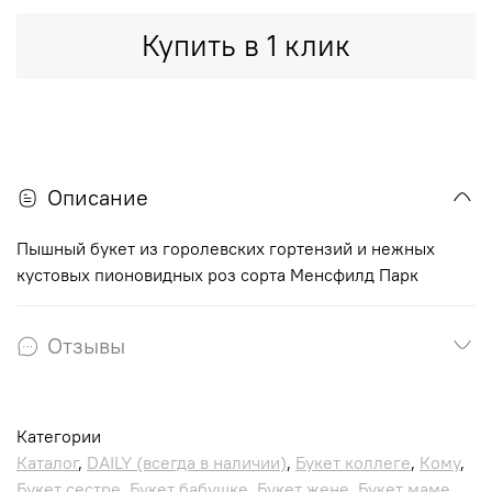
Купить в 1 клик
Описание
Пышный букет из горолевских гортензий и нежных
кустовых пионовидных роз сорта Менсфилд Парк
Отзывы
Категории
Каталог
,
DAILY (всегда в наличии)
,
Букет коллеге
,
Кому
,
Букет сестре
,
Букет бабушке
,
Букет жене
,
Букет маме
,