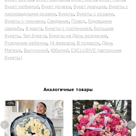
Букет любимой
,
Букет дочери
,
Букет девушке
,
Букеты с
пионовидными розами
,
Букеты
,
Букеты с розами
,
Букеты с пионами
,
Свидание
,
Повод
,
Годовщина
свадьбы
,
8 марта
,
Букеты с гортензией
,
Большие
букеты
,
Тип букета
,
Букеты на День рождения
,
Рождение ребенка
,
14 февраля
,
В подарок
,
День
Матери
,
Выпускной
,
Юбилей
,
EXCLUSIVE (авторские
букеты)
Аналогичные товары
-13%
-7%