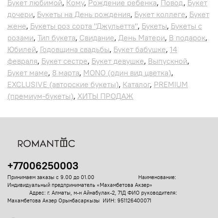
Букет любимой
,
Кому
,
Рождение ребенка
,
Повод
,
Букет
дочери
,
Букеты на День рождения
,
Букет коллеге
,
Букет
жене
,
Букеты роз сорта "Джульетта"
,
Букеты
,
Букеты с
розами
,
Тип букета
,
Свидание
,
День Матери
,
В подарок
,
Юбилей
,
Годовщина свадьбы
,
Букет бабушке
,
14
февраля
,
Букет сестре
,
Букет девушке
,
Выпускной
,
Букет маме
,
8 марта
,
MONO (один вид цветка)
,
EXCLUSIVE (авторские букеты)
,
Каталог
,
PREMIUM
(премиум-букеты)
,
ХИТЫ ПРОДАЖ
+77006250003
Принимаем заказы с 9.00 до 01.00
Наименование:
Индивидуальный предприниматель «Махамбетова Акзер»
Адрес: г. Алматы, м-н Айнабулак-2, 71Д
ФИО руководителя:
Махамбетова Акзер Орынбасаркызы ИИН: 951126400071