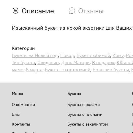
Описание
Отзывы
Изысканный букет из яркой экзотики для Ваши
Категории
Букеты на Новый год
,
Повод
,
Букет любимой
,
Кому
,
Ро
Тип букета
,
Свидание
,
День Матери
,
В подарок
,
Юбиле
маме
,
8 марта
,
Букеты с гортензией
,
Большие букеты
,
Меню
Букеты
О компании
Букеты с розами
Блог
Букеты с пионами
Контакты
Букеты с эвкалиптом