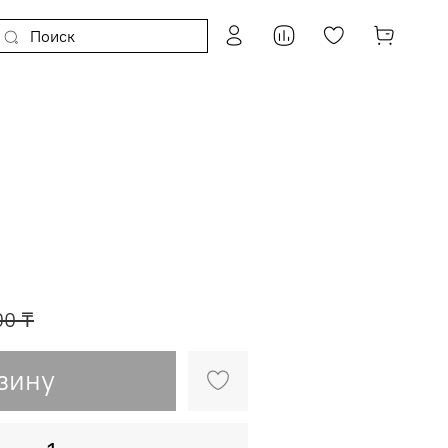
00 ₸
зину