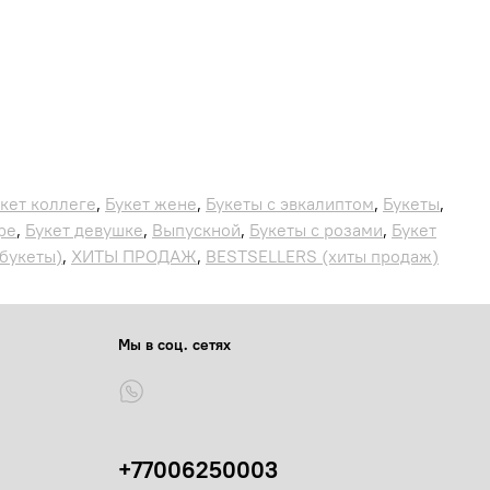
кет коллеге
,
Букет жене
,
Букеты с эвкалиптом
,
Букеты
,
ре
,
Букет девушке
,
Выпускной
,
Букеты с розами
,
Букет
букеты)
,
ХИТЫ ПРОДАЖ
,
BESTSELLERS (хиты продаж)
Мы в соц. сетях
+77006250003