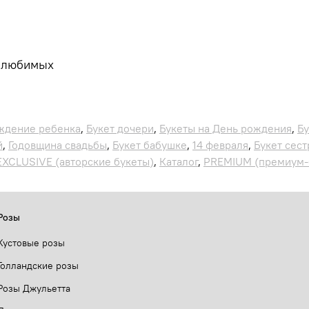
х любимых
ждение ребенка
,
Букет дочери
,
Букеты на День рождения
,
Бу
й
,
Годовщина свадьбы
,
Букет бабушке
,
14 февраля
,
Букет сест
EXCLUSIVE (авторские букеты)
,
Каталог
,
PREMIUM (премиум-
Розы
Кустовые розы
Голландские розы
Розы Джульетта