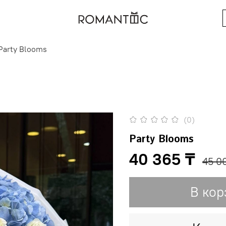
Party Blooms
(0)
Party Blooms
40 365 ₸
45 0
В кор