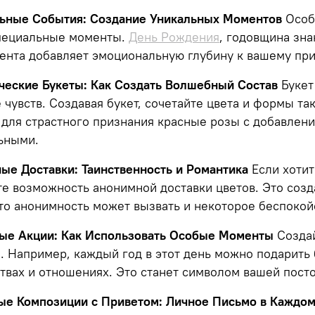
льные События: Создание Уникальных Моментов
Особе
специальные моменты.
День Рождения
, годовщина зна
ента добавляет эмоциональную глубину к вашему пр
ческие Букеты: Как Создать Волшебный Состав
Букет 
чувств. Создавая букет, сочетайте цвета и формы та
 для страстного признания красные розы с добавлен
ьными.
ые Доставки: Таинственность и Романтика
Если хотит
е возможность анонимной доставки цветов. Это созд
то анонимность может вызвать и некоторое беспокой
ные Акции: Как Использовать Особые Моменты
Создай
 Например, каждый год в этот день можно подарить 
твах и отношениях. Это станет символом вашей пост
ные Композиции с Приветом: Личное Письмо в Каждом