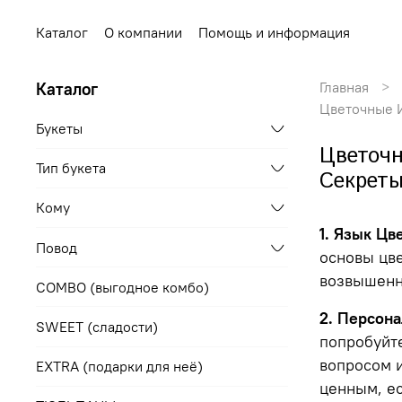
Каталог
О компании
Помощь и информация
Каталог
Главная
Цветочные И
Букеты
Цветочн
Тип букета
Секреты
Кому
1. Язык Ц
Повод
основы цве
возвышенн
COMBO (выгодное комбо)
2. Персон
SWEET (сладости)
попробуйт
вопросом и
EXTRA (подарки для неё)
ценным, ес